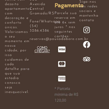
Siga-nos
Pagamento
dezoito
Avenida
nas redes
apartamentos
Central
sociais e
Parcele sua
com
Gramado/RS
mantenha
reserva em
decoração e
contato
Fone/Whatsapp
até 6x sem
conforto
(54)
juros * nos
únicos.
3286.4386
seguintes
Valorizamos
cartões:
o seu
reservas@pousadaboro.com.br
momento em
nossa
COMO
cidade, por
CHEGAR?
isso
cuidamos de
cada
detalhe para
que sua
estadia
conosco
seja
* Parcela
inesquecível.
mínima de R$
120,00