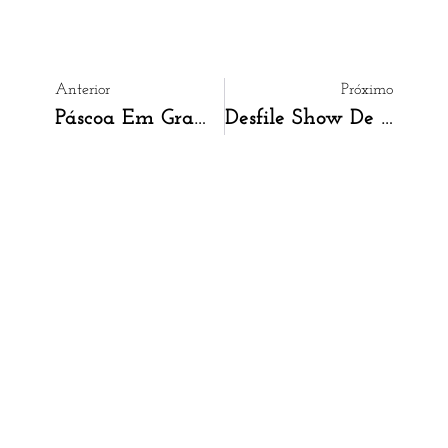
Anterior
Próximo
Páscoa Em Gramado Promete Muito Chocolate, Ludicidade E Reflexão
Desfile Show De Páscoa Ficará Para 2023