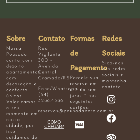
Sobre
Contato
Formas
Redes
Nossa
Rua
de
Sociais
Pousada
Vigilante,
conta com
300 –
Siga-nos
Pagamento
dezoito
Avenida
nas redes
apartamentos
Central
sociais e
Parcele sua
com
Gramado/RS
mantenha
reserva em
decoração e
contato
Fone/Whatsapp
até 6x sem
conforto
(54)
juros * nos
únicos.
3286.4386
seguintes
Valorizamos
cartões:
o seu
reservas@pousadaboro.com.br
momento em
nossa
COMO
cidade, por
CHEGAR?
isso
cuidamos de