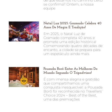
de que estamos no caminho certo
se confirma? Ontem, a nossa
equipe
Natal Luz 2025: Gramado Celebra 40
Anos De Magia E Tradição!
Em 2025, o Natal Luz de
Gramado completa 40 anos e
promete uma edição histórica!
Comemorando quatro décadas de
encanto, a cidade se prepara para
um espetáculo ainda mais
Pousada Borô Entre As Melhores Do
Mundo Segundo O Tripadvisor!
É com imensa alegria e gratidão
que compartilhamos uma
conquista inesquecível: a Pousada
Borô foi reconhecida no Travellers’
Choice 2024 – Best of the Best,
uma das premiações