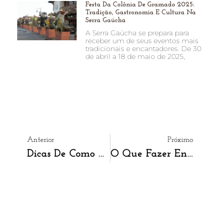
Festa Da Colônia De Gramado 2025:
Tradição, Gastronomia E Cultura Na
Serra Gaúcha
A Serra Gaúcha se prepara para
receber um de seus eventos mais
tradicionais e encantadores. De 30
de abril a 18 de maio de 2025,
Anterior
Próximo
Dicas De Como Aproveitar O Inverno Em Gramado
O Que Fazer Entre Amigos, Em Gramado