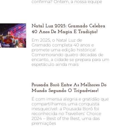
confirma? Ontem, a nossa equipe
Natal Luz 2025: Gramado Celebra
40 Anos De Magia E Tradição!
Em 2025, o Natal Luz de
Gramado completa 40 anos e
promete uma edição histórica!
Comemorando quatro décadas de
encanto, a cidade se prepara para um
espetáculo ainda mais
Pousada Borô Entre As Melhores Do
Mundo Segundo O Tripadvisor!
É com imensa alegria e gratidão que
compartilhamos uma conquista
inesquecível: a Pousada Borô foi
reconhecida no Travellers’ Choice
2024 – Best of the Best, uma das
premiações