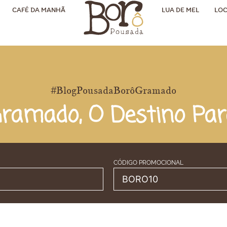
CAFÉ DA MANHÃ
LUA DE MEL
LOC
#BlogPousadaBorôGramado
ramado, O Destino Par
CÓDIGO PROMOCIONAL