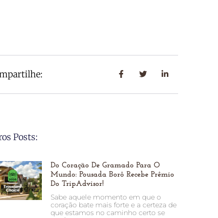
mpartilhe:
ros Posts:
Do Coração De Gramado Para O
Mundo: Pousada Borô Recebe Prêmio
Do TripAdvisor!
Sabe aquele momento em que o
coração bate mais forte e a certeza de
que estamos no caminho certo se