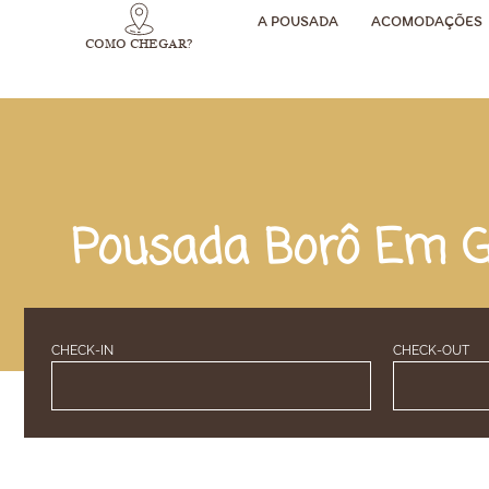
A POUSADA
ACOMODAÇÕES
COMO CHEGAR?
Pousada Borô Em G
CHECK-IN
CHECK-OUT