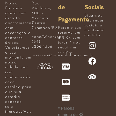
Nossa
Rua
de
Sociais
Pousada
Vigilante,
conta com
300 –
Siga-nos
Pagamento
dezoito
Avenida
nas redes
apartamentos
Central
sociais e
Parcele sua
com
Gramado/RS
mantenha
reserva em
decoração e
contato
Fone/Whatsapp
até 6x sem
conforto
(54)
juros * nos
únicos.
3286.4386
seguintes
Valorizamos
cartões:
o seu
reservas@pousadaboro.com.br
momento em
nossa
COMO
cidade, por
CHEGAR?
isso
cuidamos de
cada
detalhe para
que sua
estadia
conosco
seja
* Parcela
inesquecível.
mínima de R$