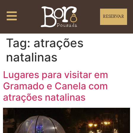
RESERVAR
Tag:
atrações
natalinas
Lugares para visitar em
Gramado e Canela com
atrações natalinas