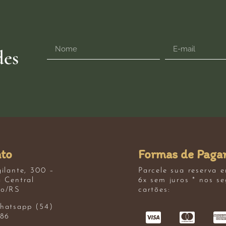
des
to
Formas de Paga
ilante, 300 –
Parcele sua reserva 
 Central
6x sem juros * nos se
o/RS
cartões:
hatsapp (54)
386