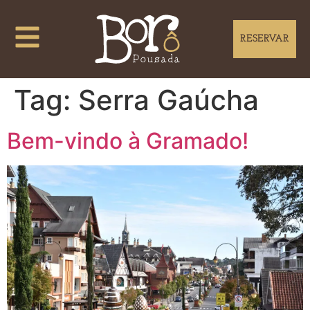
RESERVAR
Tag:
Serra Gaúcha
Bem-vindo à Gramado!