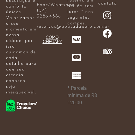
reserva em
decoração e
contato
Fone/Whatsapp
até 6x sem
conforto
(54)
juros * nos
únicos.
3286.4386
seguintes
Valorizamos
cartões:
o seu
reservas@pousadaboro.com.br
momento em
nossa
COMO
cidade, por
CHEGAR?
isso
cuidamos de
cada
detalhe para
que sua
estadia
conosco
seja
* Parcela
inesquecível.
mínima de R$
120,00