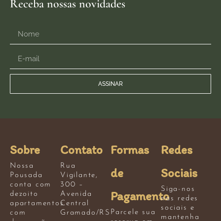
Receba nossas novidades
ASSINAR
Sobre
Contato
Formas
Redes
Nossa
Rua
de
Sociais
Pousada
Vigilante,
conta com
300 –
Siga-nos
Pagamento
dezoito
Avenida
nas redes
apartamentos
Central
sociais e
Parcele sua
com
Gramado/RS
mantenha