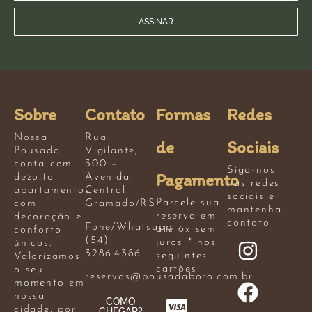
ASSINAR
Sobre
Contato
Formas
Redes
Nossa
Rua
de
Sociais
Pousada
Vigilante,
conta com
300 –
Siga-nos
Pagamento
dezoito
Avenida
nas redes
apartamentos
Central
sociais e
Parcele sua
com
Gramado/RS
mantenha
reserva em
decoração e
contato
Fone/Whatsapp
até 6x sem
conforto
(54)
juros * nos
únicos.
3286.4386
seguintes
Valorizamos
cartões:
o seu
reservas@pousadaboro.com.br
momento em
nossa
COMO
cidade, por
CHEGAR?