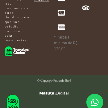
isso
cuidamos de
cada
detalhe para
que sua
estadia
conosco
seja
* Parcela
inesquecível.
mínima de R$
120,00
© Copyright Pousada Borô